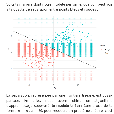
Voici la manière dont notre modèle performe, que l’on peut voir
à la qualité de séparation entre points bleus et rouges :
La séparation, représentée par une frontière linéaire, est quasi-
parfaite. En effet, nous avons utilisé un algorithme
d’apprentissage supervisé,
le modèle linéaire
(une droite de la
=
.
+
forme
), pour résoudre un problème linéaire, c’est
y
y
=
a
.
x
a
+
b
x
b