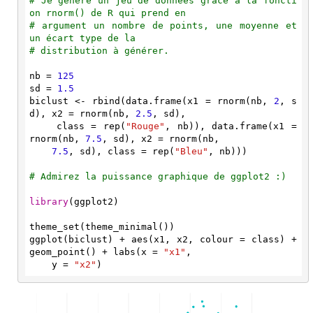
# Je génère un jeu de données grâce à la foncti
on rnorm() de R qui prend en
# argument un nombre de points, une moyenne et 
un écart type de la
# distribution à générer.
nb = 
125
sd = 
1.5
biclust <- rbind(data.frame(x1 = rnorm(nb, 
2
, s
d), x2 = rnorm(nb, 
2.5
, sd), 

    class = rep(
"Rouge"
, nb)), data.frame(x1 = 
rnorm(nb, 
7.5
, sd), x2 = rnorm(nb, 

7.5
, sd), class = rep(
"Bleu"
, nb)))

# Admirez la puissance graphique de ggplot2 :)
library
(ggplot2)

theme_set(theme_minimal())

ggplot(biclust) + aes(x1, x2, colour = class) + 
geom_point() + labs(x = 
"x1"
, 

    y = 
"x2"
)