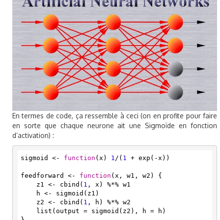
En termes de code, ça ressemble à ceci (on en profite pour faire
en sorte que chaque neurone ait une Sigmoïde en fonction
d’activation) :
sigmoid <- 
function
(x) 
1
/(
1
 + exp(-x))

feedforward <- 
function
(x, w1, w2) {

    z1 <- cbind(
1
, x) %*% w1

    h <- sigmoid(z1)

    z2 <- cbind(
1
, h) %*% w2

    list(output = sigmoid(z2), h = h)

}