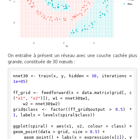
On entraîne à présent un réseau avec une couche cachée plus
grande, constituée de 30 nœuds :
nnet30 <- train(x, y, hidden = 
30
, iterations = 
1e+05
)

ff_grid <- feedforward(x = data.matrix(grid[, c
(
"x1"
, 
"x2"
)]), w1 = nnet30$w1, 

    w2 = nnet30$w2)

grid$class <- factor((ff_grid$output > 
0.5
) * 
1
, labels = levels(spiral$class))

ggplot(spiral) + aes(x1, x2, colour = class) + 
geom_point(data = grid, size = 
0.5
) + 

    geom_point() + labs(x = expression(x[
1
]), y 