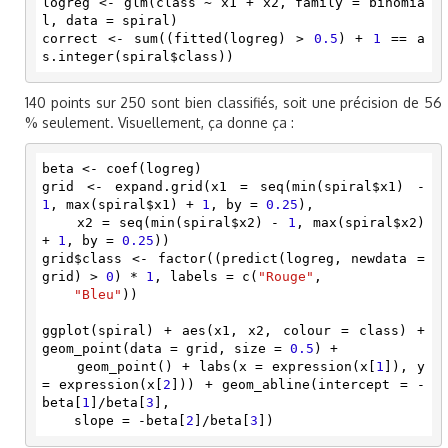
logreg <- glm(class ~ x1 + x2, family = binomia
l, data = spiral)

correct <- sum((fitted(logreg) > 
0.5
) + 
1
 == a
s.integer(spiral$class))
140 points sur 250 sont bien classifiés, soit une précision de 56
% seulement. Visuellement, ça donne ça :
beta <- coef(logreg)

grid <- expand.grid(x1 = seq(min(spiral$x1) - 
1
, max(spiral$x1) + 
1
, by = 
0.25
), 

    x2 = seq(min(spiral$x2) - 
1
, max(spiral$x2) 
+ 
1
, by = 
0.25
))

grid$class <- factor((predict(logreg, newdata = 
grid) > 
0
) * 
1
, labels = c(
"Rouge"
, 

"Bleu"
))

ggplot(spiral) + aes(x1, x2, colour = class) + 
geom_point(data = grid, size = 
0.5
) + 

    geom_point() + labs(x = expression(x[
1
]), y 
= expression(x[
2
])) + geom_abline(intercept = -
beta[
1
]/beta[
3
], 

    slope = -beta[
2
]/beta[
3
])