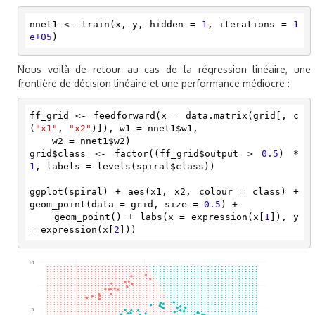
nnet1 <- train(x, y, hidden = 
1
, iterations = 
1
e+05
)
Nous voilà de retour au cas de la régression linéaire, une
frontière de décision linéaire et une performance médiocre :
ff_grid <- feedforward(x = data.matrix(grid[, c
(
"x1"
, 
"x2"
)]), w1 = nnet1$w1, 

    w2 = nnet1$w2)

grid$class <- factor((ff_grid$output > 
0.5
) * 
1
, labels = levels(spiral$class))

ggplot(spiral) + aes(x1, x2, colour = class) + 
geom_point(data = grid, size = 
0.5
) + 

    geom_point() + labs(x = expression(x[
1
]), y 
= expression(x[
2
]))