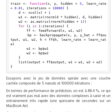
train <- 
function
(x, y, hidden = 
5
, learn_rate 
= 
0.01
, iterations = 
10000
) {

    d <- ncol(x) + 
1
    w1 <- matrix(rnorm(d * hidden), d, hidden)

    w2 <- as.matrix(rnorm(hidden + 
1
))

for
 (i 
in
1
:iterations) {

        ff <- feedforward(x, w1, w2)

        bp <- backpropagate(x, y, y_hat = ff$ou
tput, w1, w2, h = ff$h, learn_rate = learn_rat
e)

        w1 <- bp$w1

        w2 <- bp$w2

    }

    list(output = ff$output, w1 = w1, w2 = w2)

}
Essayons avec le jeu de données spirale avec une couche
cachée composée de 5 nœuds et 100000 itérations :
En termes de performance de prédiction, on est à 88.4 %, ce qui
est vraiment pas mal avec des données complexes à saisir et un
entrainement très rapide (une quinzaine de secondes sur un
MacBook Air).