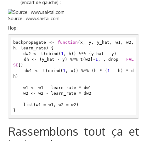
(encart de gauche) :
Source : www.sai-tai.com
Hop :
backpropagate <- 
function
(x, y, y_hat, w1, w2, 
h, learn_rate) {

    dw2 <- t(cbind(
1
, h)) %*% (y_hat - y)

    dh <- (y_hat - y) %*% t(w2[-
1
, , drop = 
FAL
SE
])

    dw1 <- t(cbind(
1
, x)) %*% (h * (
1
 - h) * d
h)

    w1 <- w1 - learn_rate * dw1

    w2 <- w2 - learn_rate * dw2

    list(w1 = w1, w2 = w2)

}
Rassemblons tout ça et