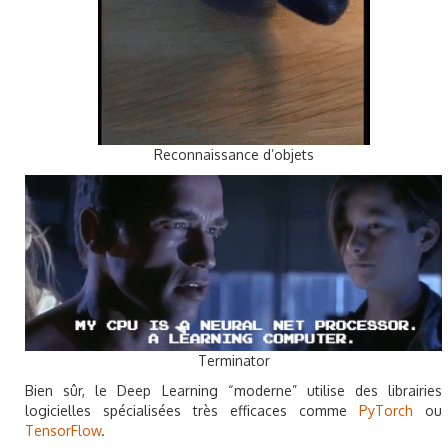
Reconnaissance d’objets
Terminator
Bien sûr, le Deep Learning “moderne” utilise des librairies
logicielles spécialisées très efficaces comme
PyTorch
ou
TensorFlow
.