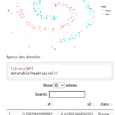
Aperçu des données :
library
(DT)

datatable(head(spiral))
Show
entries
Search:
x1
x2
class
1
-3.33821861988887
6.62919246836702
Rouge