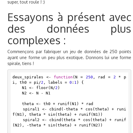
super, tout roule ! :)
Essayons à présent avec
des données plus
complexes :
Commençons par fabriquer un jeu de données de 250 points
ayant une forme un peu plus exotique. Donnons lui une forme
spirale, tiens !
deux_spirales <- 
function
(N = 
250
, rad = 
2
 * p
i, th0 = pi/
2
, labels = 
0
:
1
) {

    N1 <- floor(N/
2
)

    N2 <- N - N1

    theta <- th0 + runif(N1) * rad

    spiral1 <- cbind(-theta * cos(theta) + runi
f(N1), theta * sin(theta) + runif(N1))

    spiral2 <- cbind(theta * cos(theta) + runif
(N2), -theta * sin(theta) + runif(N2))
