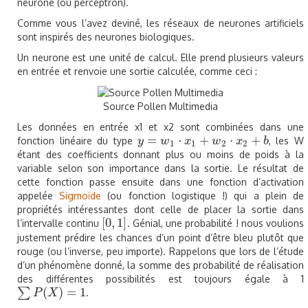
neurone (ou perceptron).
Comme vous l’avez deviné, les réseaux de neurones artificiels
sont inspirés des neurones biologiques.
Un neurone est une unité de calcul. Elle prend plusieurs valeurs
en entrée et renvoie une sortie calculée, comme ceci :
Source Pollen Multimedia
Les données en entrée x1 et x2 sont combinées dans une
=
⋅
+
⋅
+
fonction linéaire du type
, les W
y
y
=
w
1
⋅
w
x
1
+
w
2
x
⋅
x
2
+
b
w
x
b
1
1
2
2
étant des coefficients donnant plus ou moins de poids à la
variable selon son importance dans la sortie. Le résultat de
cette fonction passe ensuite dans une fonction d’activation
appelée
Sigmoïde
(ou fonction logistique !) qui a plein de
propriétés intéressantes dont celle de placer la sortie dans
[
0
,
1
]
l’intervalle continu
. Génial, une probabilité ! nous voulions
[
0
,
1
]
justement prédire les chances d’un point d’être bleu plutôt que
rouge (ou l’inverse, peu importe). Rappelons que lors de l’étude
d’un phénomène donné, la somme des probabilité de réalisation
des différentes possibilités est toujours égale à 1
(
)
=
1
∑
.
∑
P
(
X
P
)
=
1
X