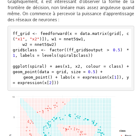
Graphiquement, il est intéressant d’observer la forme de la
frontière de décision, non linéaire mais assez anguleuse quand
même. On commence à percevoir la puissance d’apprentissage
des réseaux de neurones :
ff_grid <- feedforward(x = data.matrix(grid[, c
(
"x1"
, 
"x2"
)]), w1 = nnet5$w1, 

    w2 = nnet5$w2)

grid$class <- factor((ff_grid$output > 
0.5
) * 
1
, labels = levels(spiral$class))

ggplot(spiral) + aes(x1, x2, colour = class) + 
geom_point(data = grid, size = 
0.5
) + 

    geom_point() + labs(x = expression(x[
1
]), y 
= expression(x[
2
]))