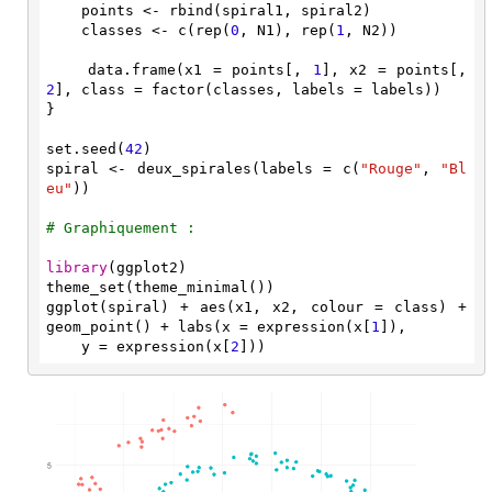
    points <- rbind(spiral1, spiral2)

    classes <- c(rep(
0
, N1), rep(
1
, N2))

    data.frame(x1 = points[, 
1
], x2 = points[, 
2
], class = factor(classes, labels = labels))

}

set.seed(
42
)

spiral <- deux_spirales(labels = c(
"Rouge"
, 
"Bl
eu"
))

# Graphiquement :
library
(ggplot2)

theme_set(theme_minimal())

ggplot(spiral) + aes(x1, x2, colour = class) + 
geom_point() + labs(x = expression(x[
1
]), 

    y = expression(x[
2
]))