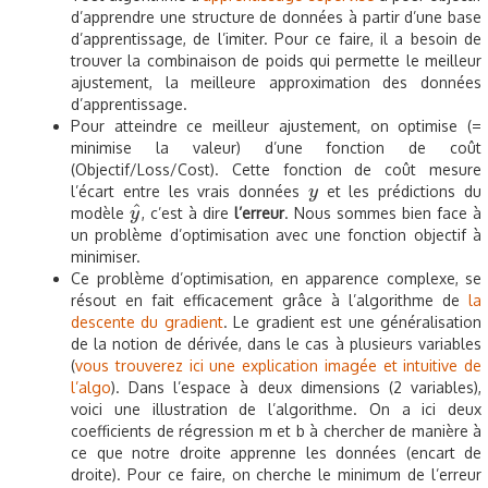
d’apprendre une structure de données à partir d’une base
d’apprentissage, de l’imiter. Pour ce faire, il a besoin de
trouver la combinaison de poids qui permette le meilleur
ajustement, la meilleure approximation des données
d’apprentissage.
Pour atteindre ce meilleur ajustement, on optimise (=
minimise la valeur) d’une fonction de coût
(Objectif/Loss/Cost). Cette fonction de coût mesure
l’écart entre les vrais données
et les prédictions du
y
y
^
modèle
, c’est à dire
l’erreur
. Nous sommes bien face à
y
y
^
un problème d’optimisation avec une fonction objectif à
minimiser.
Ce problème d’optimisation, en apparence complexe, se
résout en fait efficacement grâce à l’algorithme de
la
descente du gradient
. Le gradient est une généralisation
de la notion de dérivée, dans le cas à plusieurs variables
(
vous trouverez ici une explication imagée et intuitive de
l’algo
). Dans l’espace à deux dimensions (2 variables),
voici une illustration de l’algorithme. On a ici deux
coefficients de régression m et b à chercher de manière à
ce que notre droite apprenne les données (encart de
droite). Pour ce faire, on cherche le minimum de l’erreur