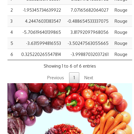
2
-1.95345734639922
7.07165682064027
Rouge
3
4.24476031383547
-0.488654533337075
Rouge
4
-5.70619640139865
3.81792097968056
Rouge
5
-3.6315994816553
-3.50247563055665
Rouge
6
0.325220265547814
-3.99887032037261
Rouge
Showing 1 to 6 of 6 entries
Previous
1
Next