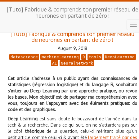
[Tuto] Fabrique & comprends ton premier réseau de
neurones en partant de zéro !
[Tuto] Fabrique & comprends ton premier réseau
de neurones en partant de zéro !
August 9, 2018
datascience
machinelearning
R
tools
DeepLearning
AI
NeuralNetwork
Cet article s’adresse à un public ayant des connaissances de
statistiques (régression logistique) et du langage R, souhaitant
s’initier au Deep Learning par une approche pratique, ou revoir
les bases. Mon objectif est de partager ma compréhension avec
vous, toujours en l’appuyant avec des éléments pratiques: du
code et des graphiques.
Deep Learning
est sans doute le buzzword de l’année dans la
tech & la recherche. Dans ce qui suit, on ne s’attardera pas sur
le côté
théorique
de la question, celui-ci méritant plus qu’un
petit article comme celui-ci & ayant été
largement traité par des