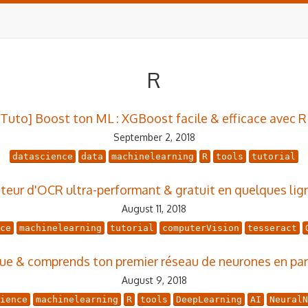
R
[Tuto] Boost ton ML : XGBoost facile & efficace avec R 
September 2, 2018
datascience
data
machinelearning
R
tools
tutorial
teur d'OCR ultra-performant & gratuit en quelques lig
August 11, 2018
ce
machinelearning
tutorial
computerVision
tesseract
ue & comprends ton premier réseau de neurones en par
August 9, 2018
ience
machinelearning
R
tools
DeepLearning
AI
NeuralN