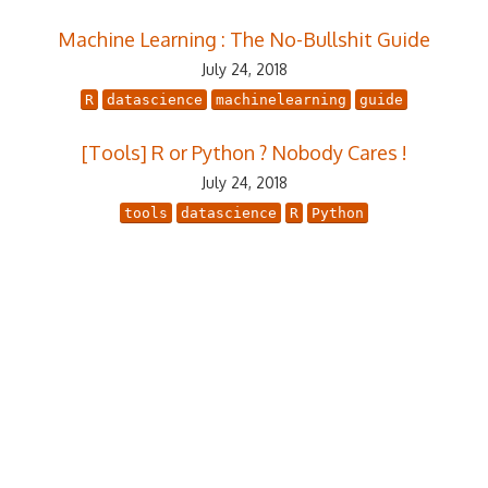
Machine Learning : The No-Bullshit Guide
July 24, 2018
R
datascience
machinelearning
guide
[Tools] R or Python ? Nobody Cares !
July 24, 2018
tools
datascience
R
Python