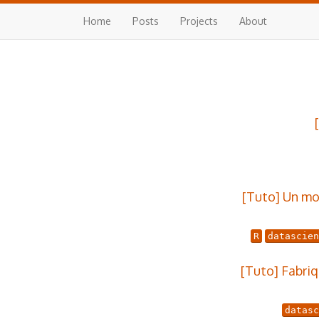
Home
Posts
Projects
About
[Tuto] Un mo
R
datascien
[Tuto] Fabriq
datasc