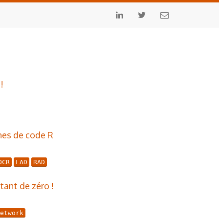
!
nes de code R
OCR
LAD
RAD
tant de zéro !
etwork